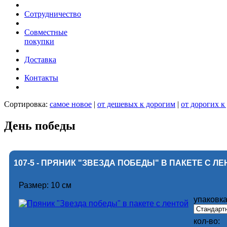
Сотрудничество
Совместные
покупки
Доставка
Контакты
Сортировка:
самое новое
|
от дешевых к дорогим
|
от дорогих 
День победы
107-5 - ПРЯНИК "ЗВЕЗДА ПОБЕДЫ" В ПАКЕТЕ С Л
Размер: 10 см
упаковка
кол-во: