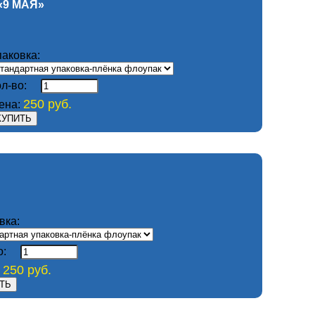
«9 МАЯ»
паковка:
ол-во:
250 руб.
ена:
вка:
о:
250 руб.