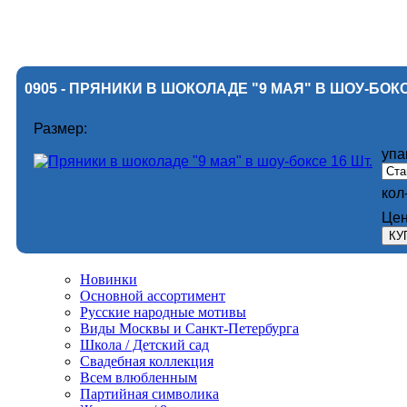
0905 - ПРЯНИКИ В ШОКОЛАДЕ "9 МАЯ" В ШОУ-БОКС
Размер:
упа
кол
Цен
Новинки
Основной ассортимент
Русские народные мотивы
Виды Москвы и Санкт-Петербурга
Школа / Детский сад
Свадебная коллекция
Всем влюбленным
Партийная символика