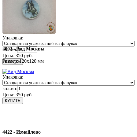
Упаковка:
3002 - Вид Москвы
кол-во:
Цена:
350 руб.
Размер: 120х120 мм
Упаковка:
кол-во:
Цена:
350 руб.
4422 - Измайлово