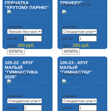
ПЕРЧАТКА
ТРЕНЕРУ"
Размер: 11 см
Размер: 12-14 см
"КРУТОМУ ПАРНЮ"
упаковка:
упаковка:
кол-во:
кол-во:
250 руб.
250 руб.
Цена:
Цена:
105-22 - КРУГ
105-23 - КРУГ
МАЛЫЙ
МАЛЫЙ
"ГИМНАСТИКА
"ГИМНАСТКИ"
Размер: 12 см
Размер: 12 см
2026"
упаковка:
упаковка:
кол-во:
кол-во: