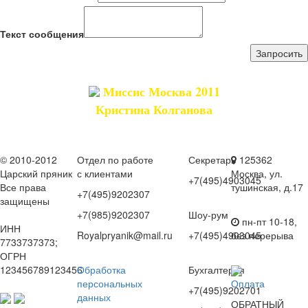
Текст сообщения
Миссис Москва 2011
Кристина Колганова
© 2010-2012
Отдел по работе
Секретарь
125362
Царский пряник
с клиентами
Москва, ул.
+7(495)4903045
Все права
тушинская, д.17
+7(495)9202307
защищены
+7(985)9202307
Шоу-рум
пн-пт 10-18,
ИНН
Royalpryanik@mail.ru
+7(495)4903045
без перерыва
7733737373;
ОГРН
123456789123456
Обработка
Бухгалтерия
персональных
Оплата
+7(495)9202701
данных
ОБРАТНЫЙ