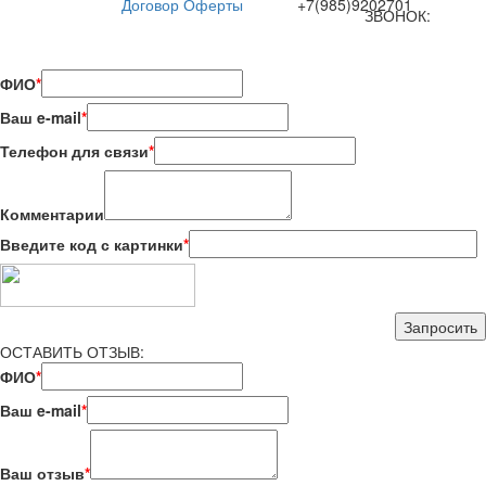
Договор Оферты
+7(985)9202701
ЗВОНОК:
ФИО
*
Ваш e-mail
*
Телефон для связи
*
Комментарии
Введите код с картинки
*
ОСТАВИТЬ ОТЗЫВ:
ФИО
*
Ваш e-mail
*
Ваш отзыв
*