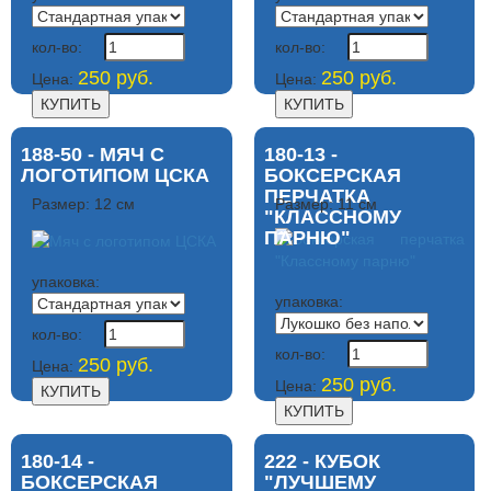
кол-во:
кол-во:
250 руб.
250 руб.
Цена:
Цена:
188-50 - МЯЧ С
180-13 -
ЛОГОТИПОМ ЦСКА
БОКСЕРСКАЯ
ПЕРЧАТКА
Размер: 12 см
Размер: 11 см
"КЛАССНОМУ
ПАРНЮ"
упаковка:
упаковка:
кол-во:
кол-во:
250 руб.
Цена:
250 руб.
Цена:
180-14 -
222 - КУБОК
БОКСЕРСКАЯ
"ЛУЧШЕМУ