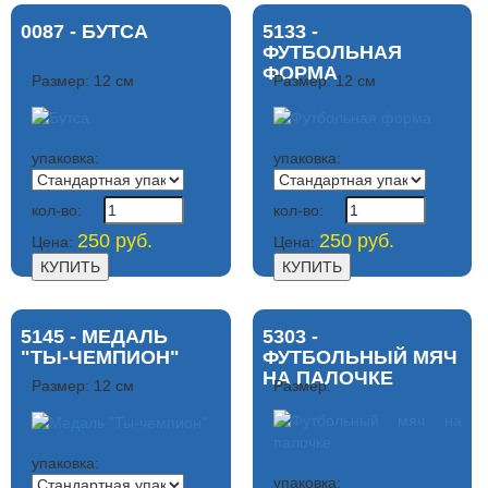
0087 - БУТСА
5133 -
ФУТБОЛЬНАЯ
ФОРМА
Размер: 12 см
Размер: 12 см
упаковка:
упаковка:
кол-во:
кол-во:
250 руб.
250 руб.
Цена:
Цена:
5145 - МЕДАЛЬ
5303 -
"ТЫ-ЧЕМПИОН"
ФУТБОЛЬНЫЙ МЯЧ
НА ПАЛОЧКЕ
Размер: 12 см
Размер:
упаковка:
упаковка: