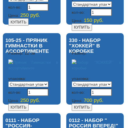
кол-во:
кол-во:
250 руб.
Цена:
150 руб.
Цена:
105-25 - ПРЯНИК
330 - НАБОР
ГИМНАСТКИ В
"ХОККЕЙ" В
АССОРТИМЕНТЕ
КОРОБКЕ
Размер: 12 см
Размер:
упаковка:
упаковка:
кол-во:
кол-во:
250 руб.
700 руб.
Цена:
Цена:
0111 - НАБОР
0112 - НАБОР "
"РОССИЯ-
РОССИЯ ВПЕРЕД!"