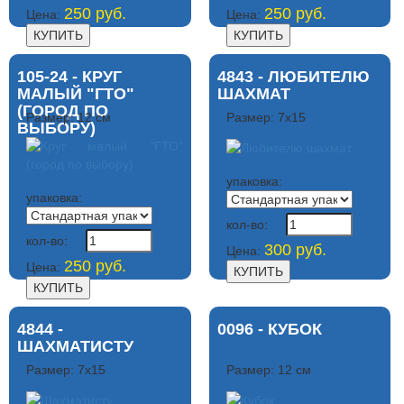
250 руб.
250 руб.
Цена:
Цена:
105-24 - КРУГ
4843 - ЛЮБИТЕЛЮ
МАЛЫЙ "ГТО"
ШАХМАТ
(ГОРОД ПО
Размер: 12 см
Размер: 7х15
ВЫБОРУ)
упаковка:
упаковка:
кол-во:
кол-во:
300 руб.
Цена:
250 руб.
Цена:
4844 -
0096 - КУБОК
ШАХМАТИСТУ
Размер: 7х15
Размер: 12 см