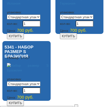
упаковка:
упаковка:
кол-во:
кол-во:
700 руб.
700 руб.
Цена:
Цена:
5341 - НАБОР
РАЗМЕР S
БРАЗИЛИЯ
Размер: 17х17
упаковка:
кол-во:
700 руб.
Цена: