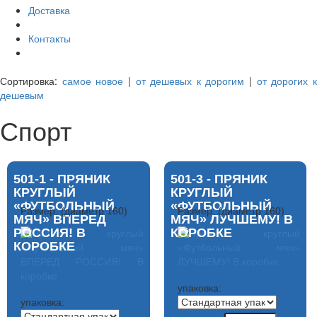
Доставка
Контакты
Сортировка:
самое новое
|
от дешевых к дорогим
|
от дорогих 
дешевым
Спорт
501-1 - ПРЯНИК
501-3 - ПРЯНИК
КРУГЛЫЙ
КРУГЛЫЙ
«ФУТБОЛЬНЫЙ
«ФУТБОЛЬНЫЙ
Размер: (диаметр 160)
Размер: (диаметр 160)
МЯЧ» ВПЕРЕД
МЯЧ» ЛУЧШЕМУ! В
РОССИЯ! В
КОРОБКЕ
КОРОБКЕ
упаковка:
упаковка: