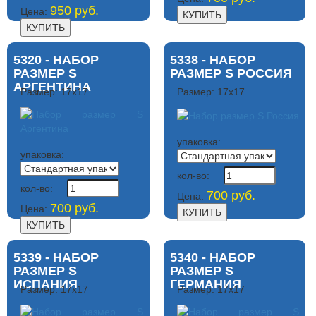
950 руб.
Цена:
5320 - НАБОР
5338 - НАБОР
РАЗМЕР S
РАЗМЕР S РОССИЯ
АРГЕНТИНА
Размер: 17х17
Размер: 17х17
упаковка:
упаковка:
кол-во:
кол-во:
700 руб.
Цена:
700 руб.
Цена:
5339 - НАБОР
5340 - НАБОР
РАЗМЕР S
РАЗМЕР S
ИСПАНИЯ
ГЕРМАНИЯ
Размер: 17х17
Размер: 17х17