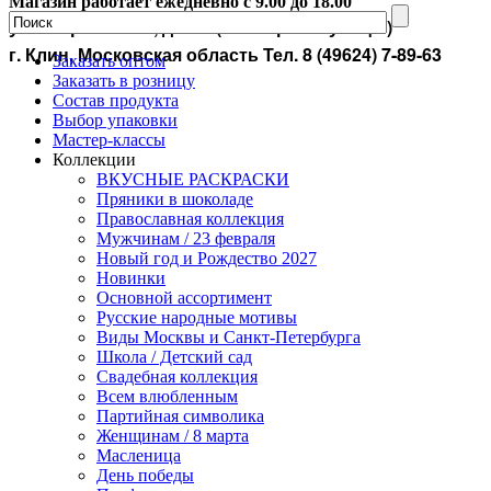
Магазин работает ежедневно с 9.00 до 18.00
ул. Староямская, дом 4 (со стороны улицы)
г. Клин, Московская область
Тел. 8 (49624) 7-89-63
Заказать оптом
Заказать в розницу
Состав продукта
Выбор упаковки
Мастер-классы
Коллекции
ВКУСНЫЕ РАСКРАСКИ
Пряники в шоколаде
Православная коллекция
Мужчинам / 23 февраля
Новый год и Рождество 2027
Новинки
Основной ассортимент
Русские народные мотивы
Виды Москвы и Санкт-Петербурга
Школа / Детский сад
Свадебная коллекция
Всем влюбленным
Партийная символика
Женщинам / 8 марта
Масленица
День победы