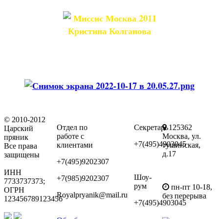
Миссис Москва 2011
Кристина Колганова
© 2010-2012
Отдел по
Секретарь
125362
Царский
работе с
Москва, ул.
пряник
+7(495)4903045
клиентами
тушинская,
Все права
д.17
защищены
+7(495)9202307
ИНН
Шоу-
+7(985)9202307
7733737373;
рум
пн-пт 10-18,
ОГРН
Royalpryanik@mail.ru
без перерыва
123456789123456
+7(495)4903045