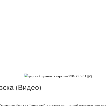
вска (Видео)
озвездие Детских Талантов" устроила настоящий праздник для дет