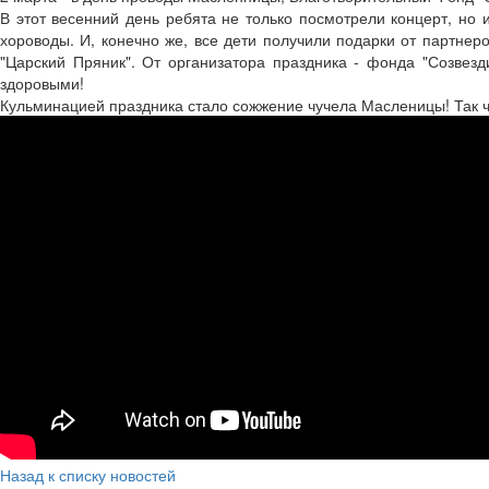
В этот весенний день ребята не только посмотрели концерт, но 
хороводы. И, конечно же, все дети получили подарки от партнер
"Царский Пряник". От организатора праздника - фонда "Созвез
здоровыми!
Кульминацией праздника стало сожжение чучела Масленицы! Так чт
Назад к списку новостей