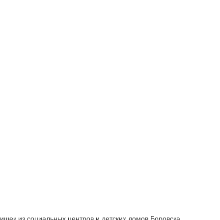
ишек из социальных центров и детских домов Боровска.