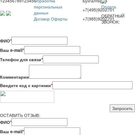
123456789123456
Обработка
Бухгалтерия
персональных
Оплата
+7(495)9202701
данных
ОБРАТНЫЙ
Договор Оферты
+7(985)9202701
ЗВОНОК:
ФИО
*
Ваш e-mail
*
Телефон для связи
*
Комментарии
Введите код с картинки
*
ОСТАВИТЬ ОТЗЫВ:
ФИО
*
Ваш e-mail
*