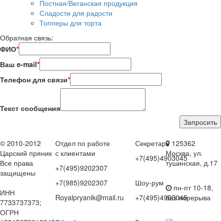
Постная/Веганская продукция
Сладости для радости
Топперы для торта
Обратная связь:
ФИО
*
Ваш e-mail
*
Телефон для связи
*
Текст сообщения
© 2010-2012
Отдел по работе
Секретарь
125362
Царский пряник
с клиентами
Москва, ул.
+7(495)4903045
Все права
тушинская, д.17
+7(495)9202307
защищены
+7(985)9202307
Шоу-рум
пн-пт 10-18,
ИНН
Royalpryanik@mail.ru
+7(495)4903045
без перерыва
7733737373;
ОГРН